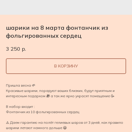
шарики на 8 марта фонтанчик из
фольгированных сердец
3 250
р.
В КОРЗИНУ
Пришла весна 🌱
Красивые шарики, порадуют ваших близких, будут приятным и
интересным подарком 🎁 а так же ярко украсят помещение 🥳
В набор входит :
Фонтанчик из 10 фольгированных сердец
⚠️ Даем гарантию на полёт гелиевых шаров от 3 дней, как правило
шарики летают намного дольше 😃