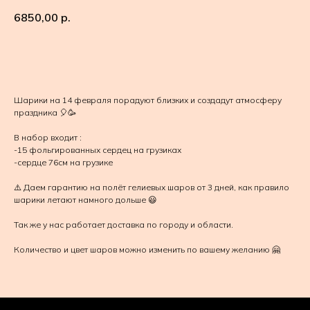
6850,00
р.
В КОРЗИНУ
Шарики на 14 февраля порадуют близких и создадут атмосферу
праздника 🎈🥳
В набор входит :
-15 фольгированных сердец на грузиках
-сердце 76см на грузике
⚠️ Даем гарантию на полёт гелиевых шаров от 3 дней, как правило
шарики летают намного дольше 😃
Так же у нас работает доставка по городу и области.
Количество и цвет шаров можно изменить по вашему желанию 🤗