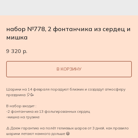
набор №778, 2 фонтанчика из сердец и
мишка
9 320
р.
В КОРЗИНУ
Шарики на 14 февраля порадуют близких и создадут атмосферу
праздника 🎈🥳
В набор входит :
-2 фонтанчика из 13 фольгированных сердец
-мишка на грузике
⚠️ Даем гарантию на полёт гелиевых шаров от 3 дней, как правило
шарики летают намного дольше 😃