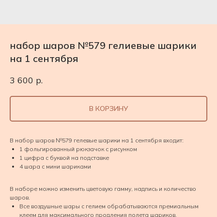
набор шаров №579 гелиевые шарики
на 1 сентября
3 600
р.
В КОРЗИНУ
В набор шаров №579 гелевые шарики на 1 сентября входит:
1 фольгированный рюкзачок с рисунком
1 цифра с буквой на подставке
4 шара с мини шариками
В наборе можно изменить цветовую гамму, надпись и количество
шаров.
Все воздушные шары с гелием обрабатываются премиальным
клеем для максимального продления полета шариков.