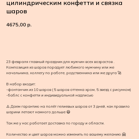
цилиндрическим конфетти и связка
шаров
4675,00
р.
В КОРЗИНУ
23 февраля главный праздник для мужчин всех возрастов .
Композиция из шаров порадует любимого мужчину или же
начальника, коллегу по работе, родственника или же друга 🚀
В набор входит:
-фонтанчик из 10 шаров ( 5 шаров оттенка хром, 5 звезд с рисунком)
-баблс с конфетти и индивидуальной надписью
⚠️ Даем гарантию на полёт гелиевых шаров от 3 дней, как правило
шарики летают намного дольше 😃
Так же у нас работает доставка по городу и области.
Количество и цвет шаров можно изменить по вашему желанию 🤗