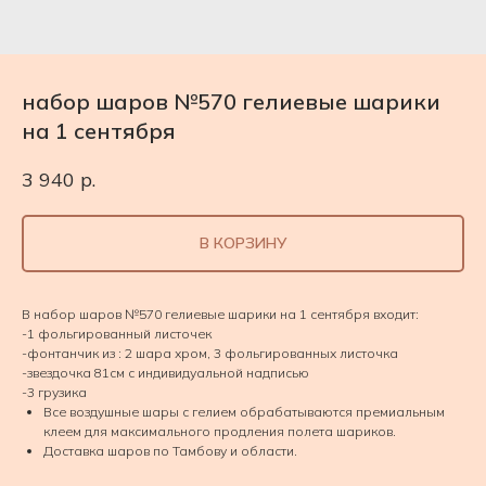
набор шаров №570 гелиевые шарики
на 1 сентября
3 940
р.
В КОРЗИНУ
В набор шаров №570 гелиевые шарики на 1 сентября входит:
-1 фольгированный листочек
-фонтанчик из : 2 шара хром, 3 фольгированных листочка
-звездочка 81см с индивидуальной надписью
-3 грузика
Все воздушные шары с гелием обрабатываются премиальным
клеем для максимального продления полета шариков.
Доставка шаров по Тамбову и области.