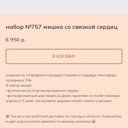
набор №757 мишка со связкой сердец
6 950
р.
В КОРЗИНУ
Шарики на 14 февраля порадуют близких и создадут атмосферу
праздника 🎈🥳
В набор входит :
-фонтанчик из 10 фольгированных сердец
-фольгированный шар мишка ⚠️ Даем гарантию на полёт гелиевых
шаров от 3 дней, как правило шарики летают намного дольше
😃 Так же у нас работает доставка по городу и области. Количество
и цвет шаров можно изменить по вашему желанию 🤗