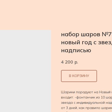
набор шаров №7
новый год с зве
надписью
4 200
р.
В КОРЗИНУ
Шарики порадуют на Новый г
входит: -фонтанчик из 10 ш
звезда с индивидуальной на
от 3 дней, как правило шари