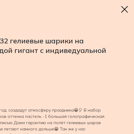
32 гелиевые шарики на
здой гигант с индиведуальной
од, создадут атмосферу праздника😀🎈 В набор
аров оттенка пастель -1 большая голографическая
дписью Даем гарантию на полёт гелиевых шаров
ки летают намного дольше😀 Так же у нас