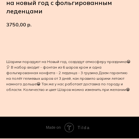
на новый год с фольгированным
леденцами
3750,00
р.
В КОРЗИНУ
Шарики порадуют на Новый год, создадут атмосферу праздника😀
🎈 В набор входит - фонтан из 6 шаров хром и одна
фольгированная конфета - 2 леденца - 3 грузика Даем гарантию
на полёт гелиевых шаров от 3 дней, как правило шарики летают
намного дольше😀 Так же у нас работает доставка по городу и
области. Количество и цвет Шаров можно изменить при желании😁
Tilda
Made on