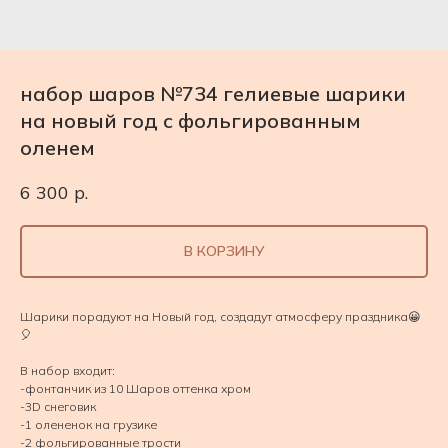
набор шаров №734 гелиевые шарики
на новый год с фольгированным
оленем
6 300
р.
В КОРЗИНУ
Шарики порадуют на Новый год, создадут атмосферу праздника😀
🎈
В набор входит:
-фонтанчик из 10 Шаров оттенка хром
-3D снеговик
-1 олененок на грузике
-2 фольгированные трости