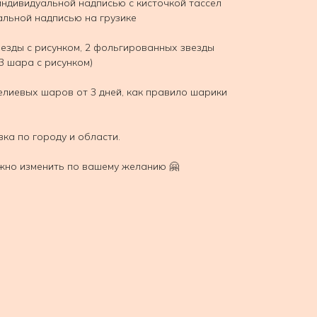
индивидуальной надписью с кисточкой тассел
альной надписью на грузике
везды с рисунком, 2 фольгированных звезды
3 шара с рисунком)
елиевых шаров от 3 дней, как правило шарики
вка по городу и области.
жно изменить по вашему желанию 🤗