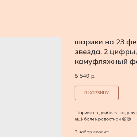
шарики на 23 фе
звезда, 2 цифры
камуфляжный ф
8 540
р.
В КОРЗИНУ
Шарики на дембель создадут
ещё более радостной 😁😉
В набор входит: