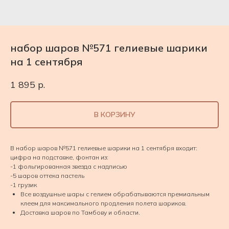
набор шаров №571 гелиевые шарики
на 1 сентября
1 895
р.
В КОРЗИНУ
В набор шаров №571 гелиевые шарики на 1 сентября входит:
цифра на подставке, фонтан из:
-1 фольгированная звезда с надписью
-5 шаров оттека пастель
-1 грузик
Все воздушные шары с гелием обрабатываются премиальным
клеем для максимального продления полета шариков.
Доставка шаров по Тамбову и области.