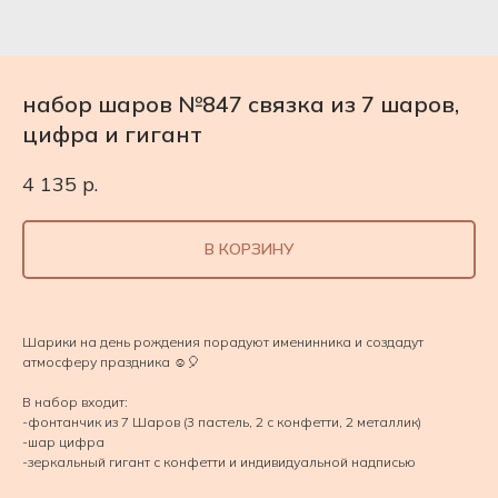
набор шаров №847 связка из 7 шаров,
цифра и гигант
4 135
р.
В КОРЗИНУ
Шарики на день рождения порадуют именинника и создадут
атмосферу праздника ☺️🎈
В набор входит:
-фонтанчик из 7 Шаров (3 пастель, 2 с конфетти, 2 металлик)
-шар цифра
-зеркальный гигант с конфетти и индивидуальной надписью