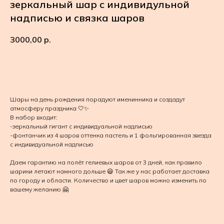
зеркальный шар с индивидульной
надписью и связка шаров
3000,00
р.
В КОРЗИНУ
Шары на день рождения порадуют именинника и создадут
атмосферу праздника 🤍✨
В набор входит:
-зеркальный гигант с индивидуальной надписью
-фонтанчик из 4 шаров оттенка пастель и 1 фольгированная звезда
с индивидуальной надписью
Даем гарантию на полёт гелиевых шаров от 3 дней, как правило
шарики летают намного дольше 😃 Так же у нас работает доставка
по городу и области. Количество и цвет шаров можно изменить по
вашему желанию 🤗