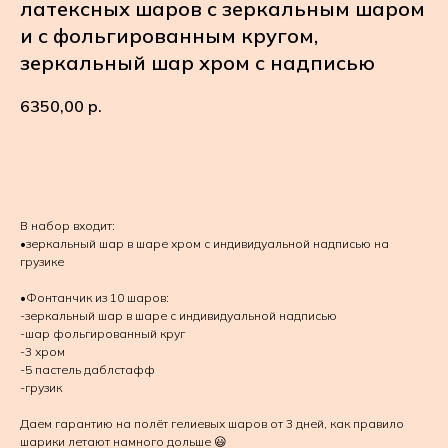
латексных шаров с зеркальным шаром
и с фольгированным кругом,
зеркальный шар хром с надписью
6350,00
р.
В КОРЗИНУ
В набор входит:
•зеркальный шар в шаре хром с индивидуальной надписью на
грузике
•Фонтанчик из 10 шаров:
-зеркальный шар в шаре с индивидуальной надписью
-шар фольгированный круг
-3 хром
-5 пастель даблстафф
-грузик
Даем гарантию на полёт гелиевых шаров от 3 дней, как правило
шарики летают намного дольше 😃