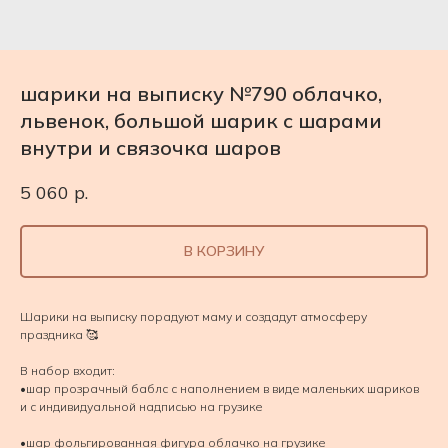
шарики на выписку №790 облачко,
львенок, большой шарик с шарами
внутри и связочка шаров
5 060
р.
В КОРЗИНУ
Шарики на выписку порадуют маму и создадут атмосферу
праздника 🥰
В набор входит:
•шар прозрачный баблс с наполнением в виде маленьких шариков
и с индивидуальной надписью на грузике
•шар фольгированная фигура облачко на грузике