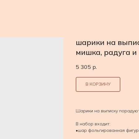
шарики на выпис
мишка, радуга и
5 305
р.
В КОРЗИНУ
Шарики на выписку порадуют
В набор входит:
•шар фольгированная фигура