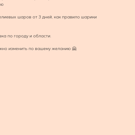
ью
елиевых шаров от 3 дней, как правило шарики
вка по городу и области.
жно изменить по вашему желанию 🤗