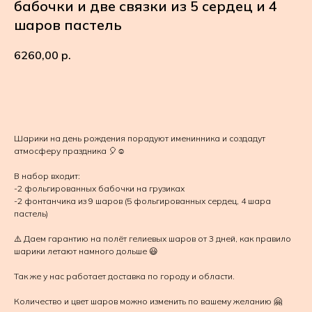
бабочки и две связки из 5 сердец и 4
шаров пастель
6260,00
р.
В КОРЗИНУ
Шарики на день рождения порадуют именинника и создадут
атмосферу праздника 🎈☺️
В набор входит:
-2 фольгированных бабочки на грузиках
-2 фонтанчика из 9 шаров (5 фольгированных сердец, 4 шара
пастель)
⚠️ Даем гарантию на полёт гелиевых шаров от 3 дней, как правило
шарики летают намного дольше 😃
Так же у нас работает доставка по городу и области.
Количество и цвет шаров можно изменить по вашему желанию 🤗