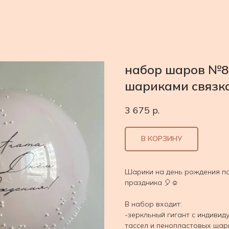
набор шаров №8
шариками связк
3 675
р.
В КОРЗИНУ
Шарики на день рождения по
праздника 🎈☺️
В набор входит:
-зеркльный гигант с индивид
тассел и пенопластовых шар