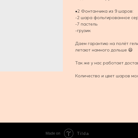
•2 Фонтанчика из 9 шаров:
-2 шара фольгированное се
-7 пастель
-грузик
Даем гарантию на полёт гел
летают намного дольше 😃
Так же у нас работает доста
Количество и цвет шаров мо
Tilda
Made on