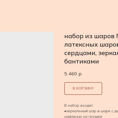
набор из шаров 
латексных шаро
сердцами, зерка
бантиками
5 460
р.
В КОРЗИНУ
В набор входит:
•зеркальный шар в шаре с де
надписью на грузике