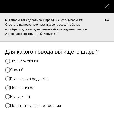
0
КАТАЛОГ
Мы знаем, как сделать ваш праздник незабываемым!
1/4
Ответьте на несколько простых вопросов, чтобы мы
подобрали для вас идеальный набор воздушных шаров.
А еще вас ждет приятный бонус! 🎉
Для какого повода вы ищете шары?
День рождения
Свадьба
Каталог
Выписка из роддома
На новый год
Выпускной
Просто так, для настроения!
ДОСТАВКА ВОЗДУШНЫХ И
ГЕЛЕВЫХ ШАРОВ